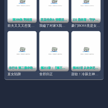
第100集 完结篇
双旦特典& 投喂活动来啦！
231 最终章：守护俗世界
前夫又又又想复婚了
我磕了对家X我的CP
豪门BOSS竟是女高中生！
单行本 第二册来啦！！
第211章：【第三季】别再来了
第482话 从未来迟的救赎
直女陷阱
舍邪归正
甜欲！冷舔主神他会撩会哄会撒娇